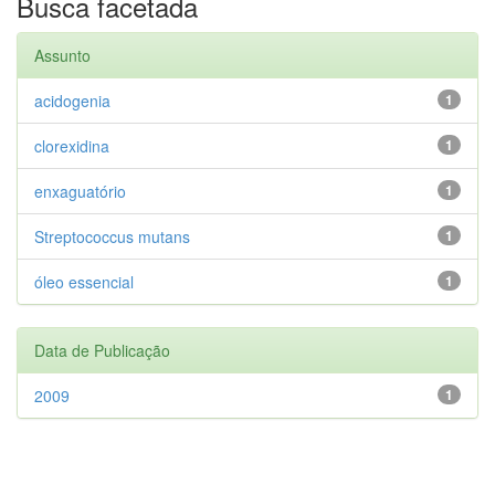
Busca facetada
Assunto
acidogenia
1
clorexidina
1
enxaguatório
1
Streptococcus mutans
1
óleo essencial
1
Data de Publicação
2009
1