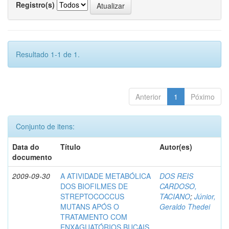
Registro(s)
Resultado 1-1 de 1.
Anterior
1
Póximo
Conjunto de itens:
Data do
Título
Autor(es)
documento
2009-09-30
A ATIVIDADE METABÓLICA
DOS REIS
DOS BIOFILMES DE
CARDOSO,
STREPTOCOCCUS
TACIANO
;
Júnior,
MUTANS APÓS O
Geraldo Thedei
TRATAMENTO COM
ENXAGUATÓRIOS BUCAIS