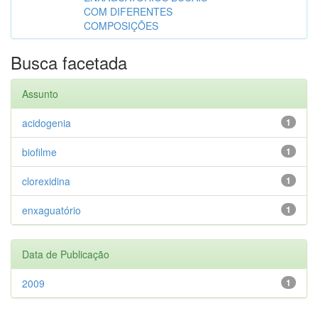
COM DIFERENTES
COMPOSIÇÕES
Busca facetada
Assunto
acidogenia
1
biofilme
1
clorexidina
1
enxaguatório
1
Data de Publicação
2009
1