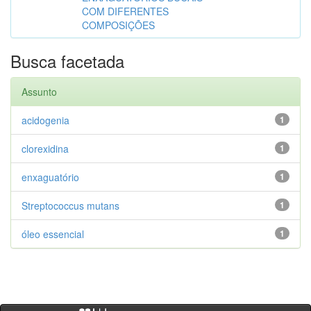
COM DIFERENTES
COMPOSIÇÕES
Busca facetada
Assunto
acidogenia
1
clorexidina
1
enxaguatório
1
Streptococcus mutans
1
óleo essencial
1