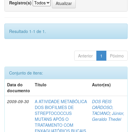
Registro(s)
Resultado 1-1 de 1.
Anterior
1
Póximo
Conjunto de itens:
Data do
Título
Autor(es)
documento
2009-09-30
A ATIVIDADE METABÓLICA
DOS REIS
DOS BIOFILMES DE
CARDOSO,
STREPTOCOCCUS
TACIANO
;
Júnior,
MUTANS APÓS O
Geraldo Thedei
TRATAMENTO COM
ENXAGUATÓRIOS BUCAIS