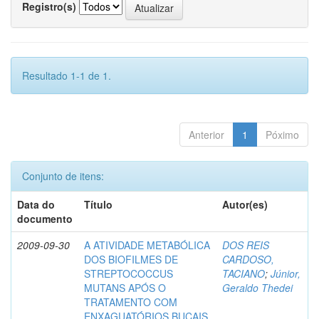
Registro(s)
Resultado 1-1 de 1.
Anterior
1
Póximo
Conjunto de itens:
Data do
Título
Autor(es)
documento
2009-09-30
A ATIVIDADE METABÓLICA
DOS REIS
DOS BIOFILMES DE
CARDOSO,
STREPTOCOCCUS
TACIANO
;
Júnior,
MUTANS APÓS O
Geraldo Thedei
TRATAMENTO COM
ENXAGUATÓRIOS BUCAIS