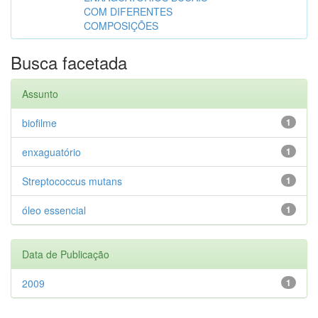
COM DIFERENTES
COMPOSIÇÕES
Busca facetada
Assunto
biofilme
1
enxaguatório
1
Streptococcus mutans
1
óleo essencial
1
Data de Publicação
2009
1