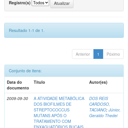
Registro(s)
Resultado 1-1 de 1.
Anterior
1
Póximo
Conjunto de itens:
Data do
Título
Autor(es)
documento
2009-09-30
A ATIVIDADE METABÓLICA
DOS REIS
DOS BIOFILMES DE
CARDOSO,
STREPTOCOCCUS
TACIANO
;
Júnior,
MUTANS APÓS O
Geraldo Thedei
TRATAMENTO COM
ENXAGUATÓRIOS BUCAIS