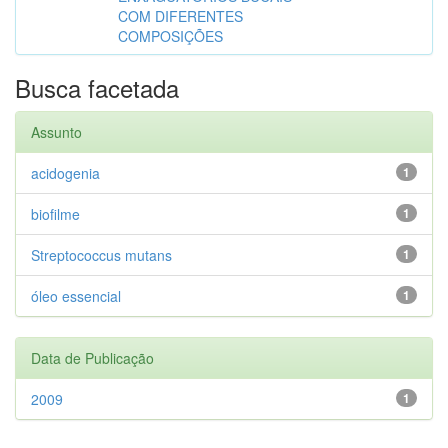
COM DIFERENTES
COMPOSIÇÕES
Busca facetada
Assunto
acidogenia
1
biofilme
1
Streptococcus mutans
1
óleo essencial
1
Data de Publicação
2009
1