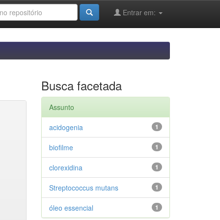
Entrar em:
Busca facetada
Assunto
acidogenia
1
biofilme
1
clorexidina
1
Streptococcus mutans
1
óleo essencial
1