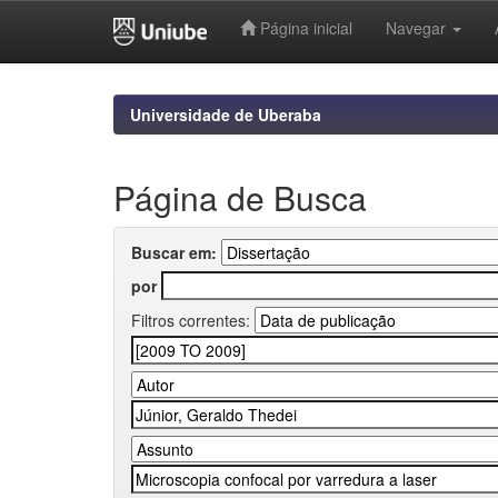
Página inicial
Navegar
Skip
navigation
Universidade de Uberaba
Página de Busca
Buscar em:
por
Filtros correntes: