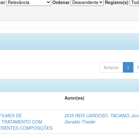
por
Ordenar
Registro(s)
Anterior
1
Autor(es)
FILMES DE
DOS REIS CARDOSO, TACIANO
;
Júni
O TRATAMENTO COM
Geraldo Thedei
FERENTES COMPOSIÇÕES