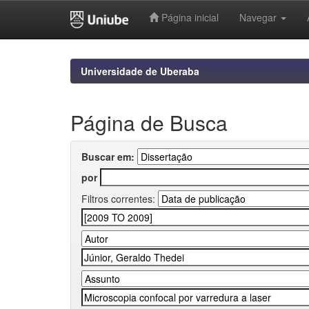
Página inicial
Navegar
Skip
navigation
Universidade de Uberaba
Página de Busca
Buscar em:
por
Filtros correntes: