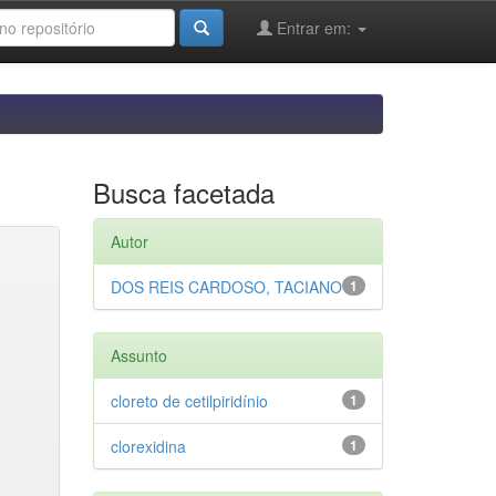
Entrar em:
Busca facetada
Autor
DOS REIS CARDOSO, TACIANO
1
Assunto
cloreto de cetilpiridínio
1
clorexidina
1