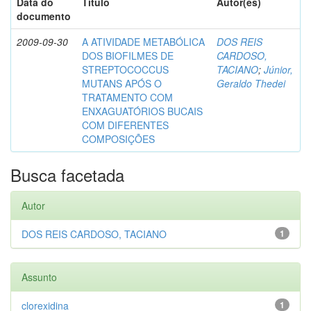
Data do
Título
Autor(es)
documento
2009-09-30
A ATIVIDADE METABÓLICA
DOS REIS
DOS BIOFILMES DE
CARDOSO,
STREPTOCOCCUS
TACIANO
;
Júnior,
MUTANS APÓS O
Geraldo Thedei
TRATAMENTO COM
ENXAGUATÓRIOS BUCAIS
COM DIFERENTES
COMPOSIÇÕES
Busca facetada
Autor
DOS REIS CARDOSO, TACIANO
1
Assunto
clorexidina
1