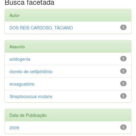
Busca facetada
Autor
DOS REIS CARDOSO, TACIANO
1
Assunto
acidogenia
1
cloreto de cetilpiridínio
1
enxaguatório
1
Streptococcus mutans
1
Data de Publicação
2009
1