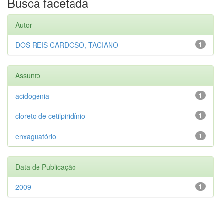
Busca facetada
Autor
DOS REIS CARDOSO, TACIANO
1
Assunto
acidogenia
1
cloreto de cetilpiridínio
1
enxaguatório
1
Data de Publicação
2009
1