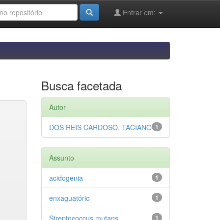
Entrar em:
Busca facetada
Autor
DOS REIS CARDOSO, TACIANO
1
Assunto
acidogenia
1
enxaguatório
1
Streptococcus mutans
1