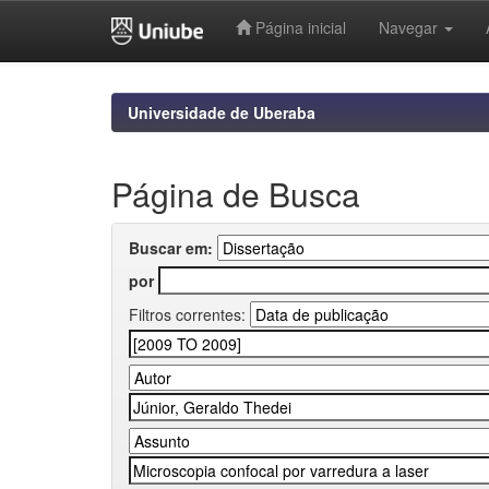
Página inicial
Navegar
Skip
navigation
Universidade de Uberaba
Página de Busca
Buscar em:
por
Filtros correntes: