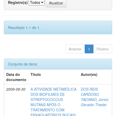
Registro(s)
Resultado 1-1 de 1.
Anterior
1
Póximo
Conjunto de itens:
Data do
Título
Autor(es)
documento
2009-09-30
A ATIVIDADE METABÓLICA
DOS REIS
DOS BIOFILMES DE
CARDOSO,
STREPTOCOCCUS
TACIANO
;
Júnior,
MUTANS APÓS O
Geraldo Thedei
TRATAMENTO COM
ENXAGUATÓRIOS BUCAIS