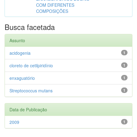
COM DIFERENTES
COMPOSIÇÕES
Busca facetada
Assunto
acidogenia
1
cloreto de cetilpiridínio
1
enxaguatório
1
Streptococcus mutans
1
Data de Publicação
2009
1