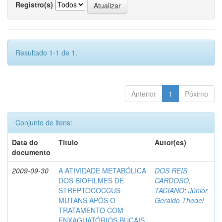
Registro(s)
Resultado 1-1 de 1.
Anterior
1
Póximo
Conjunto de itens:
Data do
Título
Autor(es)
documento
2009-09-30
A ATIVIDADE METABÓLICA
DOS REIS
DOS BIOFILMES DE
CARDOSO,
STREPTOCOCCUS
TACIANO
;
Júnior,
MUTANS APÓS O
Geraldo Thedei
TRATAMENTO COM
ENXAGUATÓRIOS BUCAIS