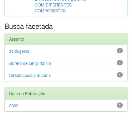
COM DIFERENTES
COMPOSIÇÕES
Busca facetada
Assunto
acidogenia
1
cloreto de cetilpiridínio
1
Streptococcus mutans
1
Data de Publicação
2009
1