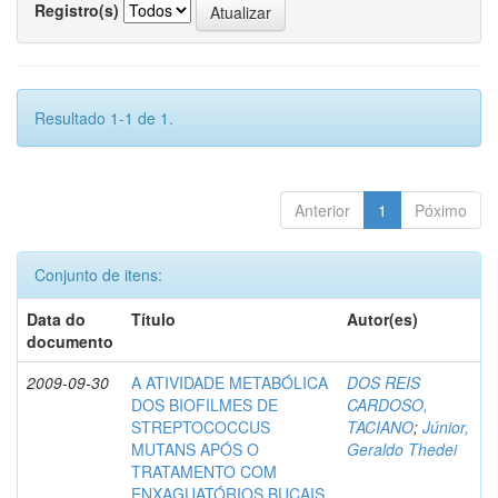
Registro(s)
Resultado 1-1 de 1.
Anterior
1
Póximo
Conjunto de itens:
Data do
Título
Autor(es)
documento
2009-09-30
A ATIVIDADE METABÓLICA
DOS REIS
DOS BIOFILMES DE
CARDOSO,
STREPTOCOCCUS
TACIANO
;
Júnior,
MUTANS APÓS O
Geraldo Thedei
TRATAMENTO COM
ENXAGUATÓRIOS BUCAIS