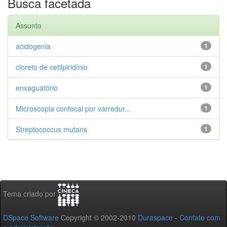
Busca facetada
Assunto
acidogenia
1
cloreto de cetilpiridínio
1
enxaguatório
1
Microscopia confocal por varredur...
1
Streptococcus mutans
1
Tema criado por
DSpace Software
Copyright © 2002-2010
Duraspace
-
Contato com