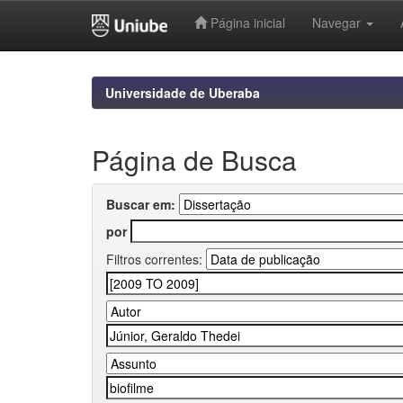
Página inicial
Navegar
Skip
navigation
Universidade de Uberaba
Página de Busca
Buscar em:
por
Filtros correntes: