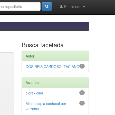
Entrar em:
Busca facetada
Autor
DOS REIS CARDOSO, TACIANO
1
Assunto
clorexidina
1
Microscopia confocal por
1
varredur...