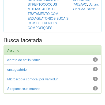
STREPTOCOCCUS
TACIANO
;
Júnior,
MUTANS APÓS O
Geraldo Thedei
TRATAMENTO COM
ENXAGUATÓRIOS BUCAIS
COM DIFERENTES
COMPOSIÇÕES
Busca facetada
Assunto
cloreto de cetilpiridínio
1
enxaguatório
1
Microscopia confocal por varredur...
1
Streptococcus mutans
1