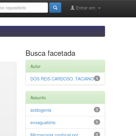
Entrar em:
Busca facetada
Autor
DOS REIS CARDOSO, TACIANO
1
Assunto
acidogenia
1
enxaguatório
1
Microscopia confocal por
1