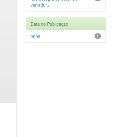
varredur...
Data de Publicação
2009
1