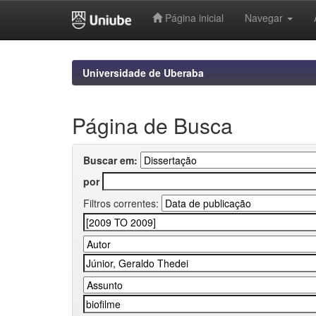
Página inicial
Navegar
Skip
navigation
Universidade de Uberaba
Página de Busca
Buscar em:
por
Filtros correntes: