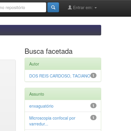
Entrar em:
Busca facetada
Autor
DOS REIS CARDOSO, TACIANO
1
Assunto
enxaguatório
1
Microscopia confocal por
1
varredur...