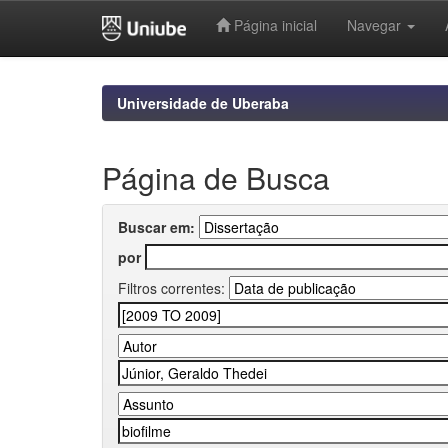
Página inicial
Navegar
Skip
navigation
Universidade de Uberaba
Página de Busca
Buscar em:
por
Filtros correntes: