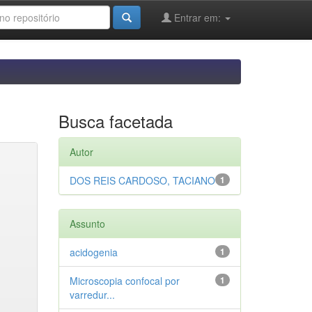
Entrar em:
Busca facetada
Autor
DOS REIS CARDOSO, TACIANO
1
Assunto
acidogenia
1
Microscopia confocal por
1
varredur...