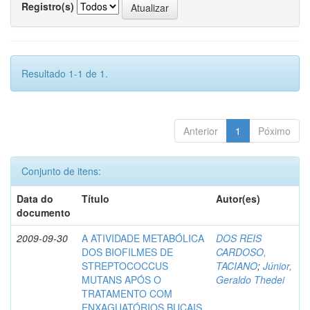
Registro(s)
Resultado 1-1 de 1.
Anterior
1
Póximo
Conjunto de itens:
Data do
Título
Autor(es)
documento
2009-09-30
A ATIVIDADE METABÓLICA
DOS REIS
DOS BIOFILMES DE
CARDOSO,
STREPTOCOCCUS
TACIANO
;
Júnior,
MUTANS APÓS O
Geraldo Thedei
TRATAMENTO COM
ENXAGUATÓRIOS BUCAIS