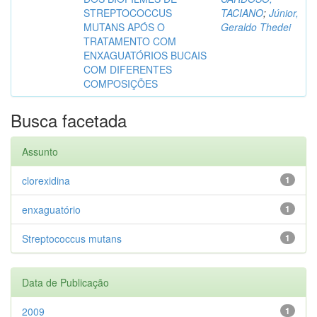
STREPTOCOCCUS
TACIANO
;
Júnior,
MUTANS APÓS O
Geraldo Thedei
TRATAMENTO COM
ENXAGUATÓRIOS BUCAIS
COM DIFERENTES
COMPOSIÇÕES
Busca facetada
Assunto
clorexidina
1
enxaguatório
1
Streptococcus mutans
1
Data de Publicação
2009
1