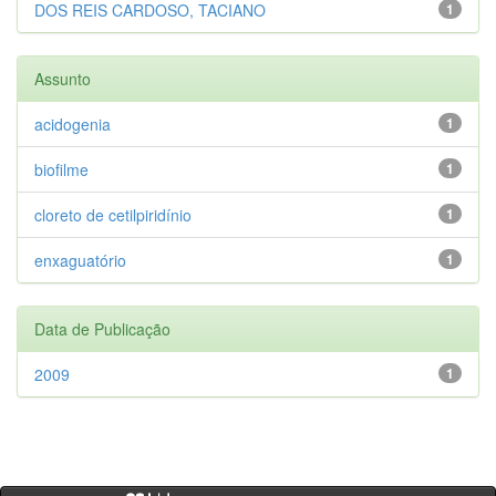
DOS REIS CARDOSO, TACIANO
1
Assunto
acidogenia
1
biofilme
1
cloreto de cetilpiridínio
1
enxaguatório
1
Data de Publicação
2009
1