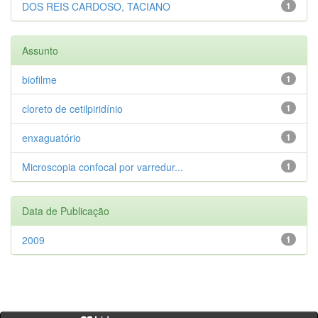
DOS REIS CARDOSO, TACIANO
1
Assunto
biofilme
1
cloreto de cetilpiridínio
1
enxaguatório
1
Microscopia confocal por varredur...
1
Data de Publicação
2009
1