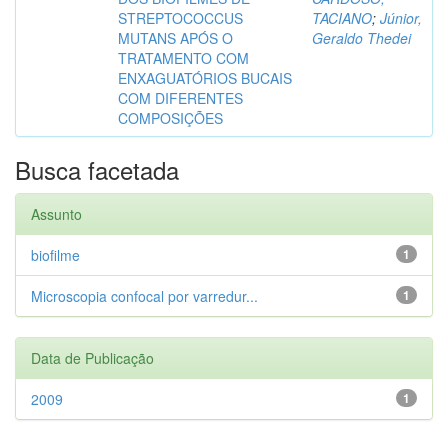
STREPTOCOCCUS
TACIANO
;
Júnior,
MUTANS APÓS O
Geraldo Thedei
TRATAMENTO COM
ENXAGUATÓRIOS BUCAIS
COM DIFERENTES
COMPOSIÇÕES
Busca facetada
Assunto
biofilme
1
Microscopia confocal por varredur...
1
Data de Publicação
2009
1