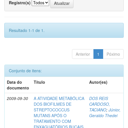
Registro(s)
Resultado 1-1 de 1.
Anterior
1
Póximo
Conjunto de itens:
Data do
Título
Autor(es)
documento
2009-09-30
A ATIVIDADE METABÓLICA
DOS REIS
DOS BIOFILMES DE
CARDOSO,
STREPTOCOCCUS
TACIANO
;
Júnior,
MUTANS APÓS O
Geraldo Thedei
TRATAMENTO COM
ENXAGUATÓRIOS BUCAIS