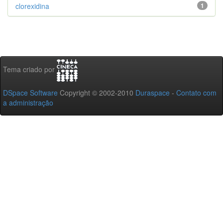
clorexidina
1
Tema criado por
DSpace Software
Copyright © 2002-2010
Duraspace
-
Contato com
a administração