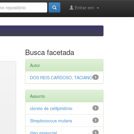
Entrar em:
Busca facetada
Autor
DOS REIS CARDOSO, TACIANO
1
Assunto
cloreto de cetilpiridínio
1
Streptococcus mutans
1
óleo essencial
1