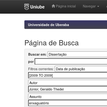
Página inicial
Navegar
Skip
navigation
Universidade de Uberaba
Página de Busca
Buscar em:
por
Filtros correntes: