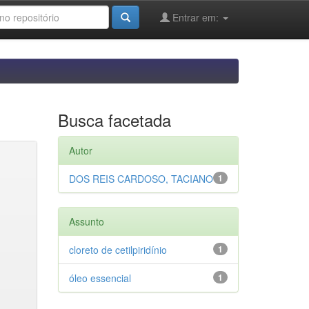
Entrar em:
Busca facetada
Autor
DOS REIS CARDOSO, TACIANO
1
Assunto
cloreto de cetilpiridínio
1
óleo essencial
1