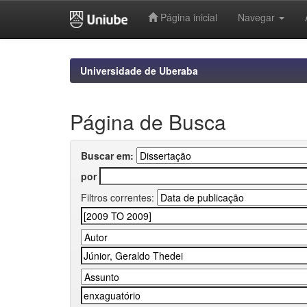
Página inicial
Navegar
Skip
navigation
Universidade de Uberaba
Página de Busca
Buscar em:
por
Filtros correntes: