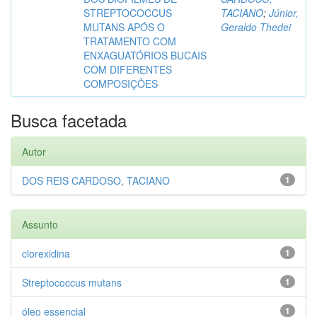
STREPTOCOCCUS
TACIANO
;
Júnior,
MUTANS APÓS O
Geraldo Thedei
TRATAMENTO COM
ENXAGUATÓRIOS BUCAIS
COM DIFERENTES
COMPOSIÇÕES
Busca facetada
Autor
DOS REIS CARDOSO, TACIANO
1
Assunto
clorexidina
1
Streptococcus mutans
1
óleo essencial
1