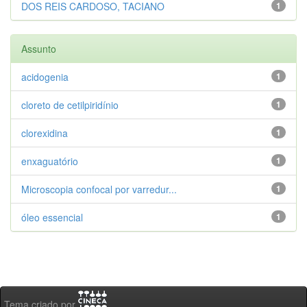
DOS REIS CARDOSO, TACIANO
1
Assunto
acidogenia
1
cloreto de cetilpiridínio
1
clorexidina
1
enxaguatório
1
Microscopia confocal por varredur...
1
óleo essencial
1
Tema criado por