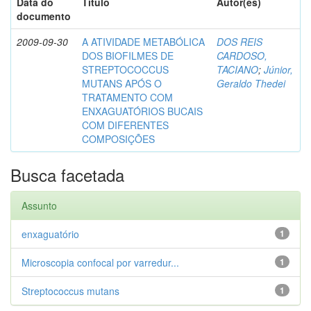
Data do
Título
Autor(es)
documento
2009-09-30
A ATIVIDADE METABÓLICA
DOS REIS
DOS BIOFILMES DE
CARDOSO,
STREPTOCOCCUS
TACIANO
;
Júnior,
MUTANS APÓS O
Geraldo Thedei
TRATAMENTO COM
ENXAGUATÓRIOS BUCAIS
COM DIFERENTES
COMPOSIÇÕES
Busca facetada
Assunto
enxaguatório
1
Microscopia confocal por varredur...
1
Streptococcus mutans
1