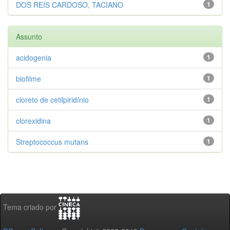
DOS REIS CARDOSO, TACIANO
1
Assunto
acidogenia
1
biofilme
1
cloreto de cetilpiridínio
1
clorexidina
1
Streptococcus mutans
1
Tema criado por