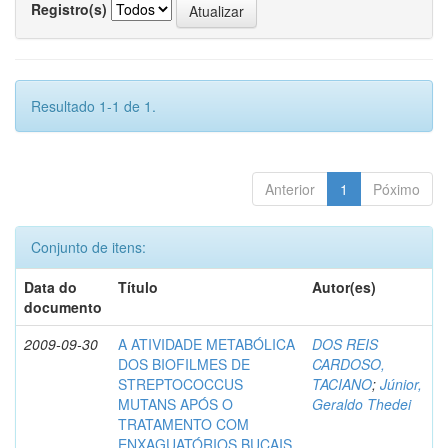
Registro(s)
Resultado 1-1 de 1.
Anterior
1
Póximo
Conjunto de itens:
Data do
Título
Autor(es)
documento
2009-09-30
A ATIVIDADE METABÓLICA
DOS REIS
DOS BIOFILMES DE
CARDOSO,
STREPTOCOCCUS
TACIANO
;
Júnior,
MUTANS APÓS O
Geraldo Thedei
TRATAMENTO COM
ENXAGUATÓRIOS BUCAIS