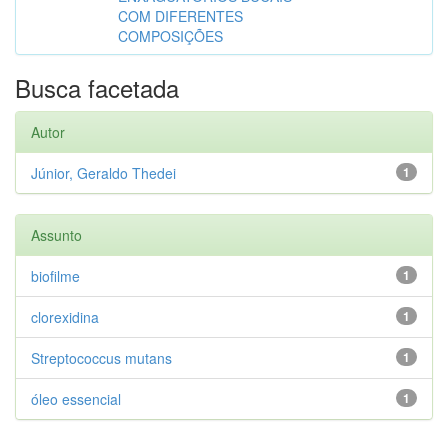
COM DIFERENTES
COMPOSIÇÕES
Busca facetada
Autor
Júnior, Geraldo Thedei
1
Assunto
biofilme
1
clorexidina
1
Streptococcus mutans
1
óleo essencial
1