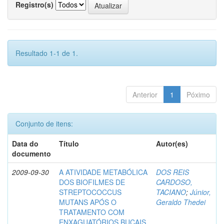
Registro(s)
Resultado 1-1 de 1.
Anterior
1
Póximo
Conjunto de itens:
Data do
Título
Autor(es)
documento
2009-09-30
A ATIVIDADE METABÓLICA
DOS REIS
DOS BIOFILMES DE
CARDOSO,
STREPTOCOCCUS
TACIANO
;
Júnior,
MUTANS APÓS O
Geraldo Thedei
TRATAMENTO COM
ENXAGUATÓRIOS BUCAIS