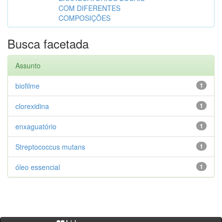
COM DIFERENTES
COMPOSIÇÕES
Busca facetada
Assunto
biofilme
1
clorexidina
1
enxaguatório
1
Streptococcus mutans
1
óleo essencial
1