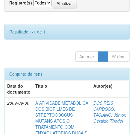
Registro(s)
Resultado 1-1 de 1.
Anterior
1
Póximo
Conjunto de itens:
Data do
Título
Autor(es)
documento
2009-09-30
A ATIVIDADE METABÓLICA
DOS REIS
DOS BIOFILMES DE
CARDOSO,
STREPTOCOCCUS
TACIANO
;
Júnior,
MUTANS APÓS O
Geraldo Thedei
TRATAMENTO COM
ENXAGUATÓRIOS BUCAIS