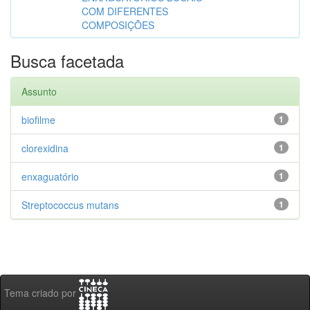
COM DIFERENTES
COMPOSIÇÕES
Busca facetada
Assunto
biofilme
1
clorexidina
1
enxaguatório
1
Streptococcus mutans
1
Tema criado por