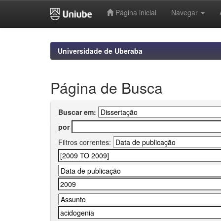
Página inicial
Navegar
Skip
navigation
Universidade de Uberaba
Página de Busca
Buscar em:
por
Filtros correntes: