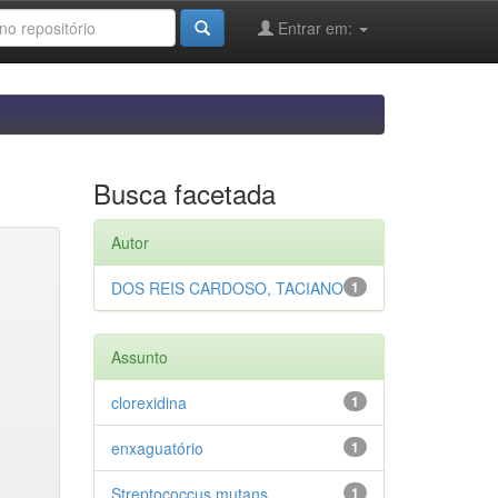
Entrar em:
Busca facetada
Autor
DOS REIS CARDOSO, TACIANO
1
Assunto
clorexidina
1
enxaguatório
1
Streptococcus mutans
1