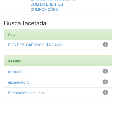
COM DIFERENTES
COMPOSIÇÕES
Busca facetada
Autor
DOS REIS CARDOSO, TACIANO
1
Assunto
clorexidina
1
enxaguatório
1
Streptococcus mutans
1