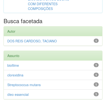
COM DIFERENTES
COMPOSIÇÕES
Busca facetada
Autor
DOS REIS CARDOSO, TACIANO
1
Assunto
biofilme
1
clorexidina
1
Streptococcus mutans
1
óleo essencial
1