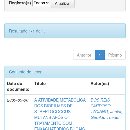
Registro(s)
Resultado 1-1 de 1.
Anterior
1
Póximo
Conjunto de itens:
Data do
Título
Autor(es)
documento
2009-09-30
A ATIVIDADE METABÓLICA
DOS REIS
DOS BIOFILMES DE
CARDOSO,
STREPTOCOCCUS
TACIANO
;
Júnior,
MUTANS APÓS O
Geraldo Thedei
TRATAMENTO COM
ENXAGUATÓRIOS BUCAIS