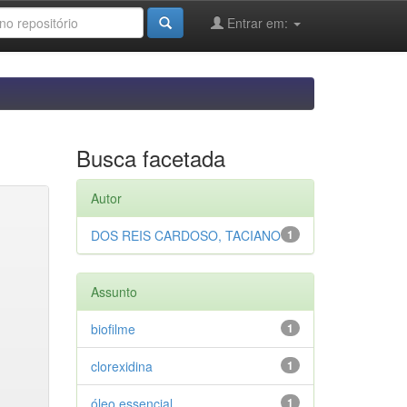
Entrar em:
Busca facetada
Autor
DOS REIS CARDOSO, TACIANO
1
Assunto
biofilme
1
clorexidina
1
óleo essencial
1