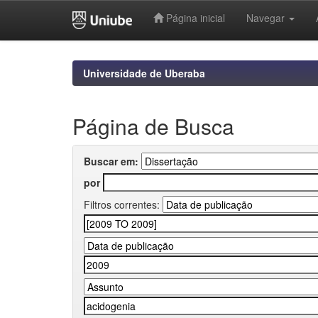
Página inicial
Navegar
Skip
navigation
Universidade de Uberaba
Página de Busca
Buscar em:
por
Filtros correntes: