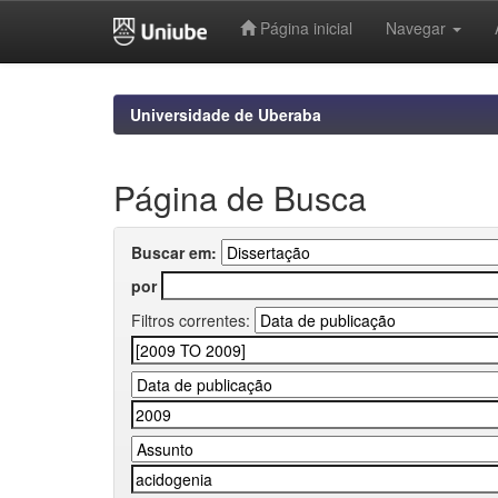
Página inicial
Navegar
Skip
navigation
Universidade de Uberaba
Página de Busca
Buscar em:
por
Filtros correntes: