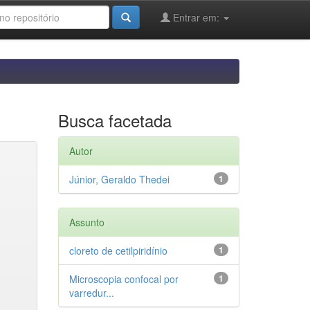
Entrar em:
Busca facetada
Autor
Júnior, Geraldo Thedei
1
Assunto
cloreto de cetilpiridínio
1
Microscopia confocal por
1
varredur...