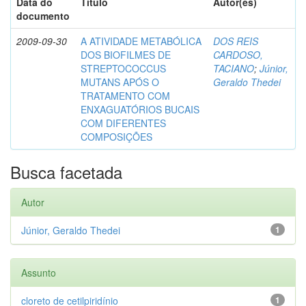
Data do
Título
Autor(es)
documento
2009-09-30
A ATIVIDADE METABÓLICA
DOS REIS
DOS BIOFILMES DE
CARDOSO,
STREPTOCOCCUS
TACIANO
;
Júnior,
MUTANS APÓS O
Geraldo Thedei
TRATAMENTO COM
ENXAGUATÓRIOS BUCAIS
COM DIFERENTES
COMPOSIÇÕES
Busca facetada
Autor
Júnior, Geraldo Thedei
1
Assunto
cloreto de cetilpiridínio
1