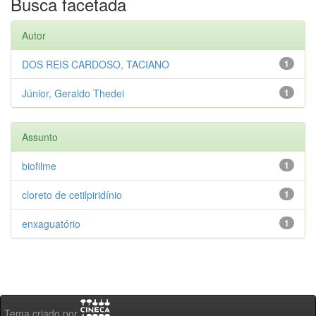
Busca facetada
Autor
DOS REIS CARDOSO, TACIANO
1
Júnior, Geraldo Thedei
1
Assunto
biofilme
1
cloreto de cetilpiridínio
1
enxaguatório
1
Tema criado por