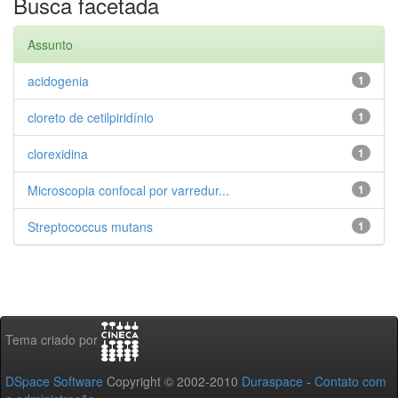
Busca facetada
Assunto
acidogenia
1
cloreto de cetilpiridínio
1
clorexidina
1
Microscopia confocal por varredur...
1
Streptococcus mutans
1
Tema criado por
DSpace Software
Copyright © 2002-2010
Duraspace
-
Contato com