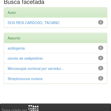
Busca facetada
Autor
DOS REIS CARDOSO, TACIANO
1
Assunto
acidogenia
1
cloreto de cetilpiridínio
1
Microscopia confocal por varredur...
1
Streptococcus mutans
1
Tema criado por