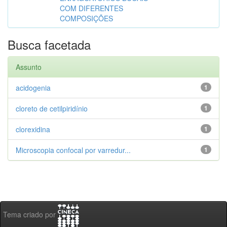
COM DIFERENTES
COMPOSIÇÕES
Busca facetada
Assunto
acidogenia
1
cloreto de cetilpiridínio
1
clorexidina
1
Microscopia confocal por varredur...
1
Tema criado por