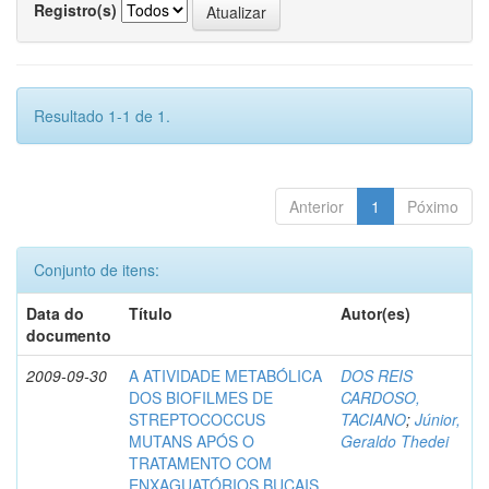
Registro(s)
Resultado 1-1 de 1.
Anterior
1
Póximo
Conjunto de itens:
Data do
Título
Autor(es)
documento
2009-09-30
A ATIVIDADE METABÓLICA
DOS REIS
DOS BIOFILMES DE
CARDOSO,
STREPTOCOCCUS
TACIANO
;
Júnior,
MUTANS APÓS O
Geraldo Thedei
TRATAMENTO COM
ENXAGUATÓRIOS BUCAIS