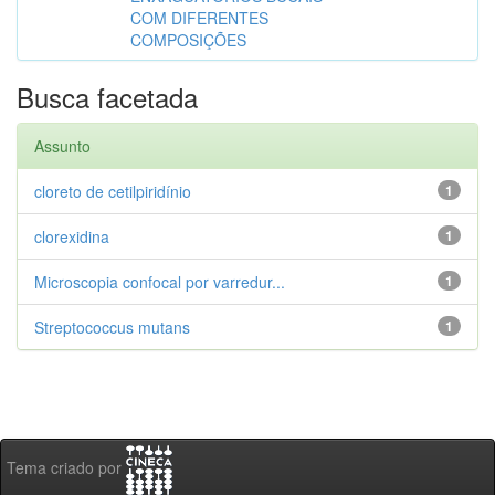
COM DIFERENTES
COMPOSIÇÕES
Busca facetada
Assunto
cloreto de cetilpiridínio
1
clorexidina
1
Microscopia confocal por varredur...
1
Streptococcus mutans
1
Tema criado por