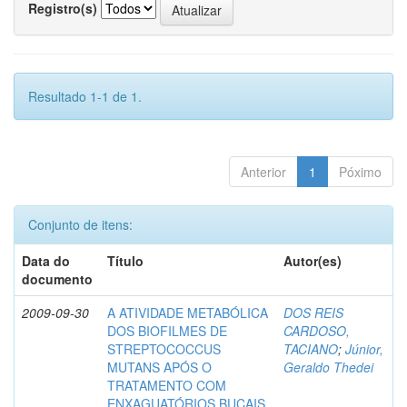
Registro(s)
Resultado 1-1 de 1.
Anterior
1
Póximo
Conjunto de itens:
Data do
Título
Autor(es)
documento
2009-09-30
A ATIVIDADE METABÓLICA
DOS REIS
DOS BIOFILMES DE
CARDOSO,
STREPTOCOCCUS
TACIANO
;
Júnior,
MUTANS APÓS O
Geraldo Thedei
TRATAMENTO COM
ENXAGUATÓRIOS BUCAIS