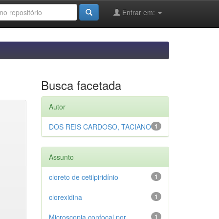
Entrar em:
Busca facetada
Autor
DOS REIS CARDOSO, TACIANO
1
Assunto
cloreto de cetilpiridínio
1
clorexidina
1
Microscopia confocal por
1