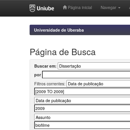
Página inicial
Navegar
Skip
navigation
Universidade de Uberaba
Página de Busca
Buscar em:
por
Filtros correntes: