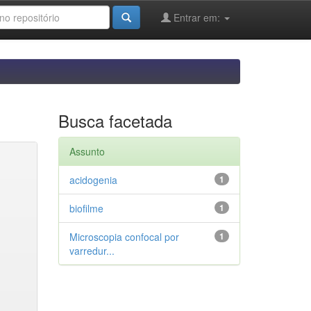
Entrar em:
Busca facetada
Assunto
acidogenia
1
biofilme
1
Microscopia confocal por
1
varredur...