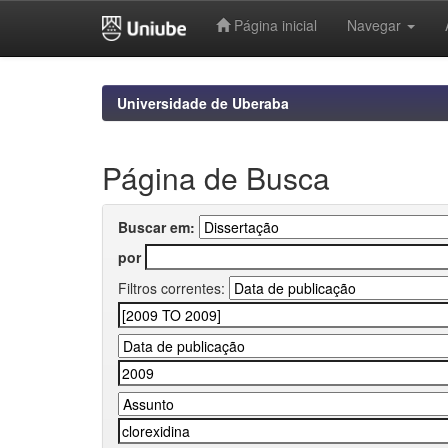
Página inicial
Navegar
Skip
navigation
Universidade de Uberaba
Página de Busca
Buscar em:
por
Filtros correntes: