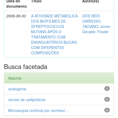
Data do
Título
Autor(es)
documento
2009-09-30
A ATIVIDADE METABÓLICA
DOS REIS
DOS BIOFILMES DE
CARDOSO,
STREPTOCOCCUS
TACIANO
;
Júnior,
MUTANS APÓS O
Geraldo Thedei
TRATAMENTO COM
ENXAGUATÓRIOS BUCAIS
COM DIFERENTES
COMPOSIÇÕES
Busca facetada
Assunto
acidogenia
1
cloreto de cetilpiridínio
1
Microscopia confocal por varredur...
1